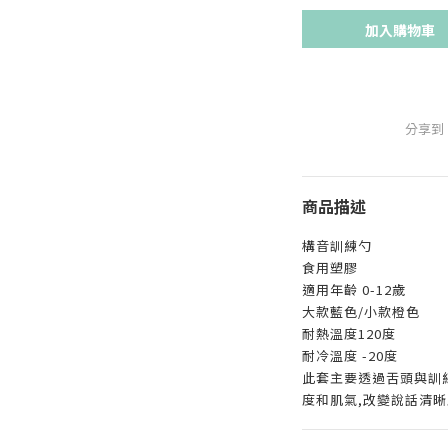
加入購物車
分享到
商品描述
構音訓練勺
食用塑膠
適用年齡 0-12歲
大款藍色/小款橙色
耐熱溫度120度
耐冷溫度 -20度
此套主要透過舌頭與訓
度和肌氣,改變說話清