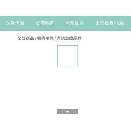
企業代購
英國集運
熊貓推介
大型貨品/傢俬
全部商品
/
醫療用品
/
言語治療產品