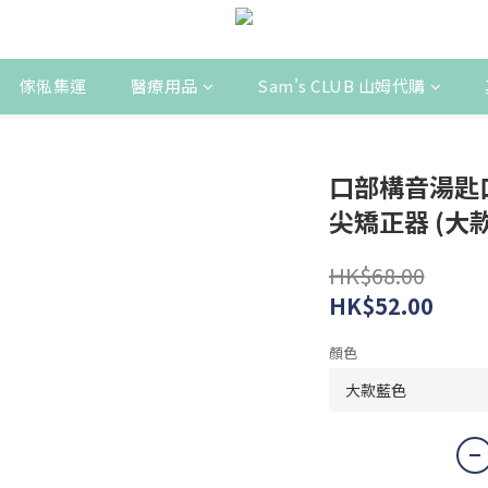
傢俬集運
醫療用品
Sam's CLUB 山姆代購
口部構音湯匙
尖矯正器 (大款
HK$68.00
HK$52.00
顏色