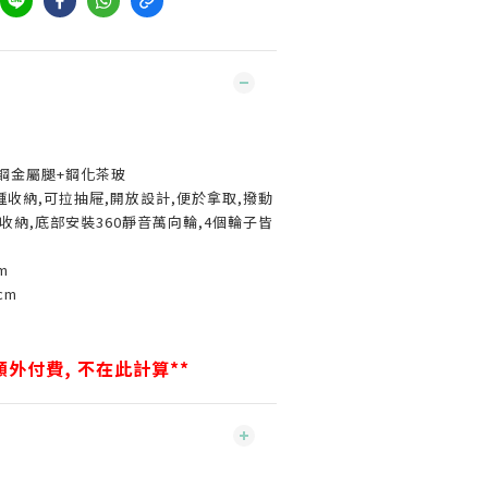
銹鋼金屬腿+鋼化茶玻
種收納,可拉抽屜,開放設計,便於拿取,撥動
收納,底部安裝360靜音萬向輪,4個輪子皆
cm
0cm
外付費, 不在此計算**