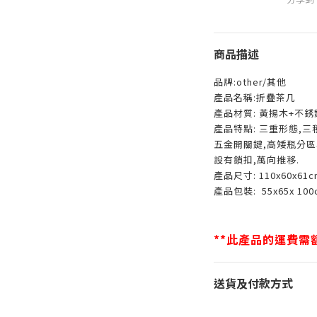
商品描述
品牌:other/其他
產品名稱:折疊茶几
產品材質: 黃揚木+不
產品特點: 三重形態,三
五金開關鍵,高矮瓶分區
設有鎖扣,萬向推移.
產品尺寸: 110x60x61
產品包裝: 55x65x 10
**此產品的運費需額
送貨及付款方式