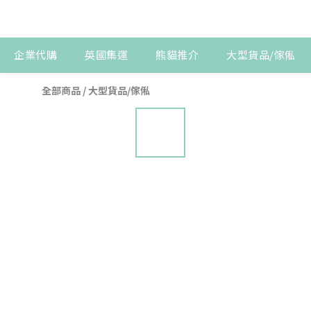
企業代購
英國集運
熊貓推介
大型貨品/傢俬
全部商品
/
大型貨品/傢俬