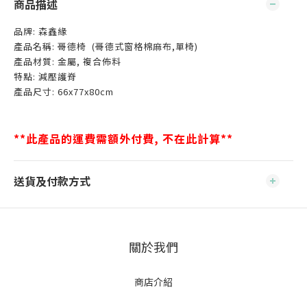
商品描述
品牌: 森鑫緣
產品名稱: 哥德椅 (哥德式窗格棉麻布,單椅)
產品材質: 金屬, 複合佈料
特點: 減壓護脊
產品尺寸: 66x77x80cm
**此產品的運費需額外付費, 不在此計算**
送貨及付款方式
關於我們
商店介紹