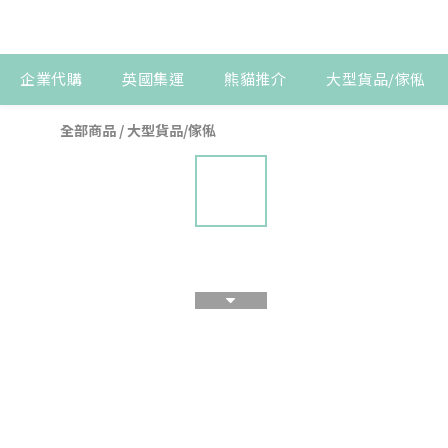
企業代購
英國集運
熊貓推介
大型貨品/傢俬
全部商品
/
大型貨品/傢俬