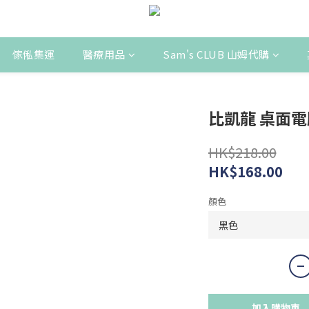
傢俬集運
醫療用品
Sam's CLUB 山姆代購
比凱龍 桌面電腦
HK$218.00
HK$168.00
顏色
加入購物車