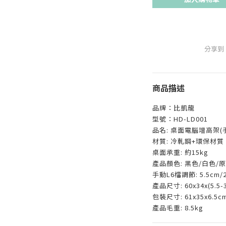
分享到
商品描述
品牌：比凱龍
型號：HD-LD001
品名: 桌面電腦增高架(
材質: 冷軋鋼+環保材質
桌面承重: 約15kg
產品顏色: 黑色/白色/
手動L6檔調節: 5.5cm/21
產品尺寸: 60x34x(5.5-
包裝尺寸: 61x35x6.5c
產品毛重: 8.5kg