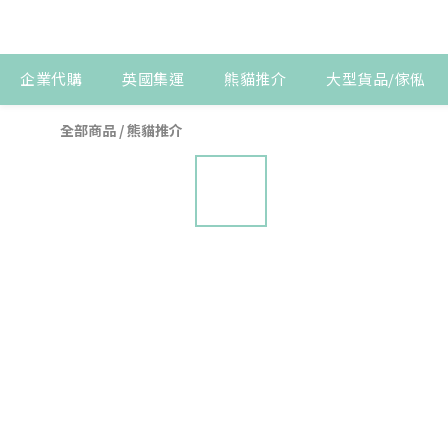
企業代購
英國集運
熊貓推介
大型貨品/傢俬
全部商品
/
熊貓推介