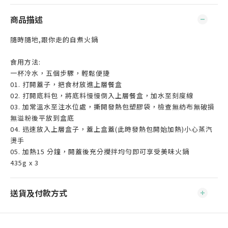
商品描述
隨時隨地,跟你走的自煮火鍋
食用方法:
一杯冷水，五個步驟，輕鬆便捷
01. 打開蓋子，把食材放進上層餐盒
02. 打開底料包，將底料慢慢倒入上層餐盒，加水至刻度線
03. 加常溫水至注水位處，撕開發熱包塑膠袋，檢查無紡布無破損
無溢粉後平放到盒底
04. 迅速放入上層盒子，蓋上盒蓋(此時發熱包開始加熱)小心蒸汽
燙手
05. 加熱15 分鐘，開蓋後充分攪拌均勻即可享受美味火鍋
435g x 3
送貨及付款方式