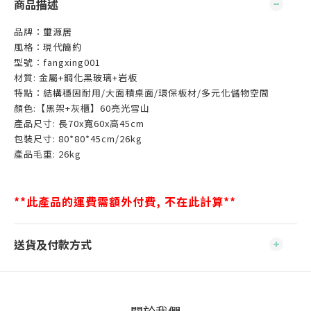
商品描述
品牌：璽源居
風格：現代簡約
型號：fangxing001
材質: 金屬+鋼化黑玻璃+岩板
特點：結構穩固耐用/大面積桌面/環保板材/多元化儲物空間
顏色:【黑架+灰櫃】60亮光雪山
產品尺寸: 長70x寬60x高45cm
包裝尺寸: 80*80*45cm/26kg
產品毛重: 26kg
**此產品的運費需額外付費, 不在此計算**
送貨及付款方式