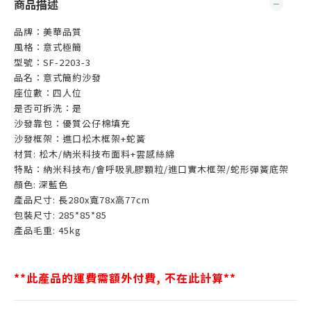
商品描述
品牌：美華品質
風格：意式極簡
型號：SF-2203-3
品名：意式簡約沙發
座位數：四人位
是否可拆洗：是
沙發靠包：優質公仔棉填充
沙發框架：進口松木框架+蛇簧
材質: 松木/納米科技布面料+雲感絲綿
特點：納米科技布/會呼吸乳膠顆粒/進口實木框架/蛇形彈簧底架
顏色: 深藍色
產品尺寸: 長280x寬78x高77cm
包裝尺寸: 285*85*85
產品毛重: 45kg
**此產品的運費需額外付費, 不在此計算**