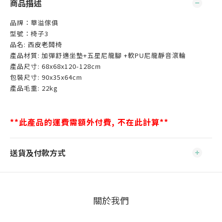
商品描述
品牌：華溢傢俱
型號：椅子3
品名: 西皮老闆椅
產品材質: 加彈舒適坐墊+五星尼龍腳 +軟PU尼龍靜音滾輪
產品尺寸: 68x68x120-128cm
包裝尺寸: 90x35x64cm
產品毛重: 22kg
**此產品的運費需額外付費, 不在此計算**
送貨及付款方式
關於我們