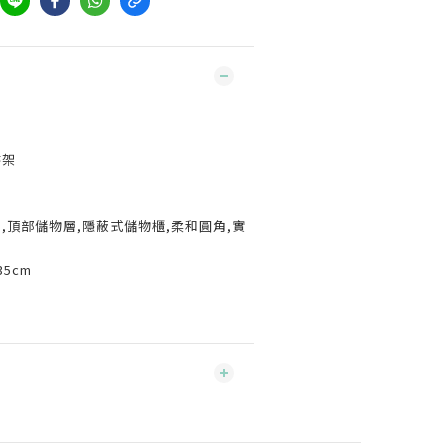
）
書架
層,頂部儲物層,隱蔽式儲物櫃,柔和圓角,實
x35cm
m