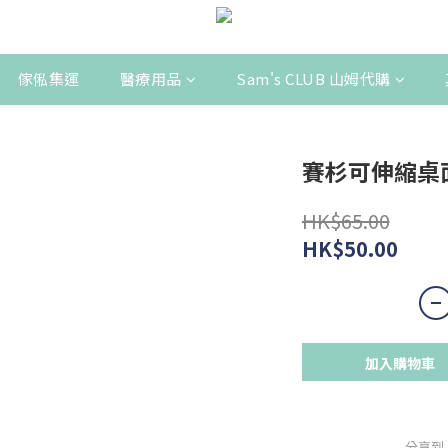
傢俬集運
醫療用品
Sam's CLUB 山姆代購
賽杉可伸縮桌面
HK$65.00
HK$50.00
加入購物車
分享到