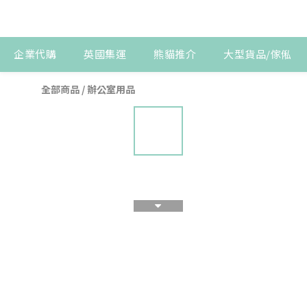
企業代購
英國集運
熊貓推介
大型貨品/傢俬
全部商品
/
辦公室用品