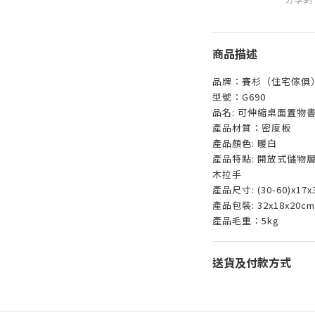
商品描述
品牌：賽杉（住宅傢俱
型號：G690
品名: 可伸縮桌面置物
產品材質：密度板
產品顏色: 暖白
產品特點: 開放式儲物
木拉手
產品尺寸: (30-60)x17
產品包裝: 32x18x20c
產品毛重：5kg
送貨及付款方式