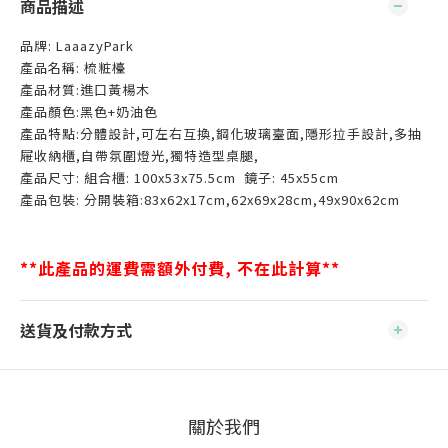
商品描述
品牌: LaaazyPark
產品名稱: 梳粧檯
產品材質:進口黃楊木
產品顏色:黑色+奶油色
產品特點:分體設計,可左右互換,鋼化玻璃臺面,隱形拉手設計,多抽
屜收納櫃,自帶氛圍燈光,獨特造型桌腿,
產品尺寸: 組合櫃: 100x53x75.5cm 鏡子: 45x55cm
產品包裝: 分開裝箱:83x62x17cm,62x69x28cm,49x90x62cm
**此產品的運費需額外付費, 不在此計算**
送貨及付款方式
關於我們