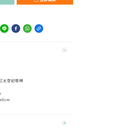
內芯太空記憶棉
m
x5cm