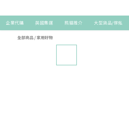
企業代購
英國集運
熊貓推介
大型貨品/傢俬
全部商品
/
家用好物