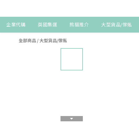
企業代購
英國集運
熊貓推介
大型貨品/傢俬
全部商品
/
大型貨品/傢俬