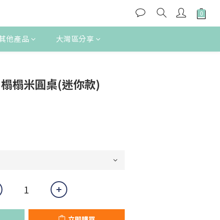
其他產品
大灣區分享
立即購買
M 榻榻米圓桌(迷你款)
立即購買