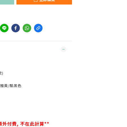
款)
優雅黃/酷黑色
外付費, 不在此計算**