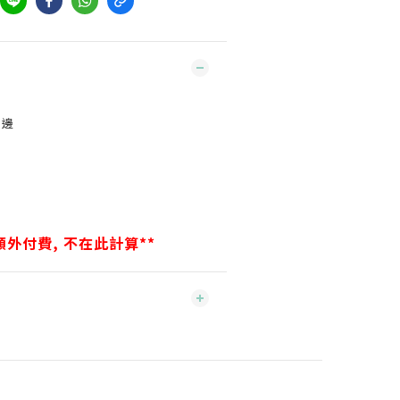
e
窄邊
外付費, 不在此計算**