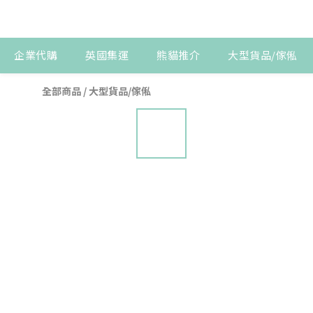
企業代購
英國集運
熊貓推介
大型貨品/傢俬
全部商品
/
大型貨品/傢俬