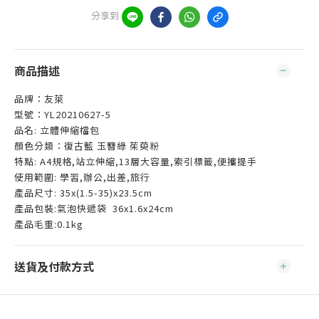
分享到
商品描述
品牌：友萊
型號：YL20210627-5
品名: 立體伸縮檔包
顏色分類：復古藍 玉簪綠 茱萸粉
特點: A4規格,站立伸縮,13層大容量,索引標籤,便攜提手
使用範圍: 學習,辦公,出差,旅行
產品尺寸: 35x(1.5-35)x23.5cm
產品包裝:氣泡快遞袋 36x1.6x24cm
產品毛重:0.1kg
送貨及付款方式