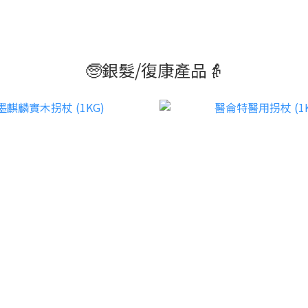
🧓銀髮/復康產品👵