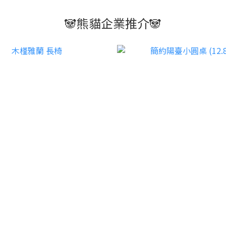
🐼熊貓企業推介🐼