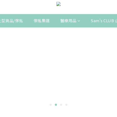
大型貨品/傢俬
傢俬集運
醫療用品
Sam's CLU