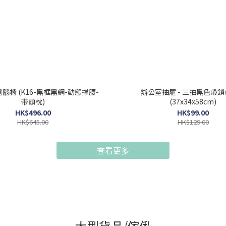
腦椅 (K16-黑框黑網-動態撑腰-
辦公室抽屜 - 三抽黑色帶
带頭枕)
(37x34x58cm)
HK$496.00
HK$99.00
HK$645.00
HK$129.00
查看更多
大型貨品/傢俬