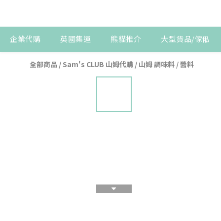
企業代購
英國集運
熊貓推介
大型貨品/傢俬
全部商品
/
Sam's CLUB 山姆代購
/
山姆 調味料 / 醬料