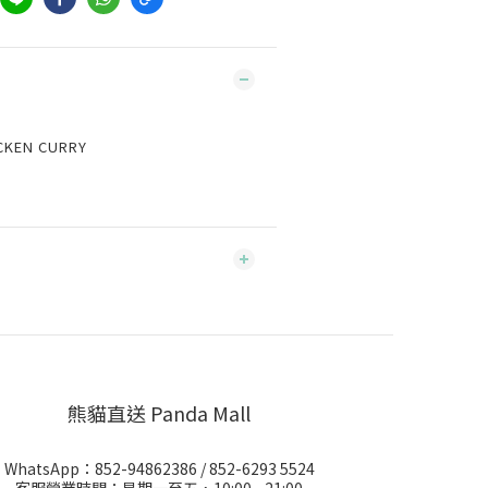
CKEN CURRY
熊貓直送 Panda Mall
WhatsApp：
852-94862386
/
852-6293 5524