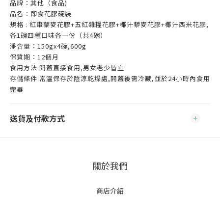
品牌：其他（食品)
品名：即食花膠碗裝
規格 : 紅棗藜麥花膠+五紅雜糧花膠+椰汁藜麥花膠+椰汁西米花膠,
各1碗四種口味各一份（共4碗）
淨含量：150gx4碗,600g
保質期：12個月
食用方法:開蓋直接食用,男女老少皆宜
存儲條件:常溫保存於陰涼乾燥處,開蓋後需冷藏,並於24小時內食用
完畢
送貨及付款方式
關於我們
商店介紹