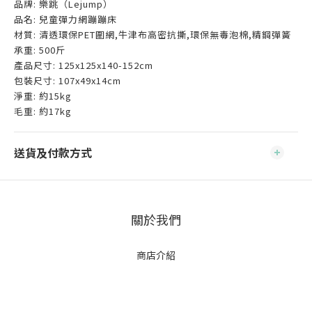
品牌: 樂跳（Lejump）
品名: 兒童彈力網蹦蹦床
材質: 清透環保PET圍網,牛津布高密抗撕,環保無毒泡棉,精鋼彈簧
承重: 500斤
產品尺寸: 125x125x140-152cm
包裝尺寸: 107x49x14cm
淨重: 約15kg
毛重: 約17kg
送貨及付款方式
關於我們
商店介紹