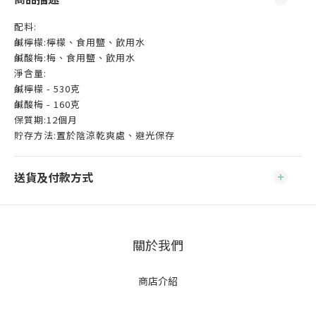
配料:
鹹檸檬:檸檬、食用鹽、飲用水
鹹酸梅:梅、食用鹽、飲用水
淨含量:
鹹檸檬 - 530克
鹹酸梅 - 160克
保質期:12個月
貯存方法:置於陰涼乾爽處、避光保存
送貨及付款方式
關於我們
商店介紹